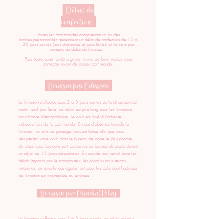
Délai de
confection
Toutes les commandes comprenant un ou des
articles
personnalisés nécessitent un délai de confection de 15 à
20 jours ouvrés (hors dimanche et jours fériés) et ne tient pas
compte du délai de livraison.
Pour toute commande urgente, merci de bien vouloir nous
contacter avant de passer commande.
Livraison par Colissimo
La livraison s'effectue sous 2 à 3 jours ouvrés du lundi au samedi
matin, sauf jour férié; ce délai est plus long pour les livraisons
hors France Métropolitaine. Le colis est livré à l'adresse
indiquée lors de la commande. En cas d'absence lors de la
livraison, un avis de passage vous est laissé afin que vous
récupériez votre colis dans le bureau de poste le plus proche
de chez vous. Les colis sont conservés au bureau de poste durant
un délai de 15 jours calendaires. En cas de non retrait dans les
délais impartis par le transporteur, les produits nous serons
retournés, ce sera le cas également pour les colis dont l'adresse
de livraison est incomplète ou erronée.
Livraison par Mondial Relay
La livraison s'effectue sous 2 à 5 jours ouvrés; ce délai est plus