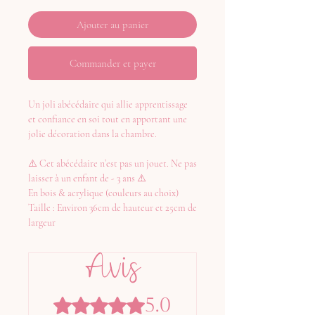
Ajouter au panier
Commander et payer
Un joli abécédaire qui allie apprentissage
et confiance en soi tout en apportant une
jolie décoration dans la chambre.
⚠️ Cet abécédaire n’est pas un jouet. Ne pas
laisser à un enfant de - 3 ans ⚠️
En bois & acrylique (couleurs au choix)
Taille : Environ 36cm de hauteur et 25cm de
largeur
Avis
5.0
Noté 5 sur 5.