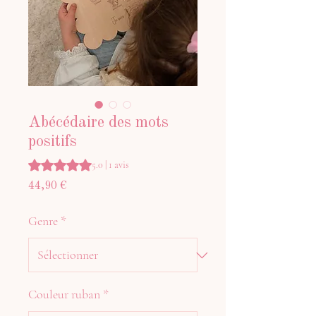
Abécédaire des mots
positifs
La note est de 5.0 sur cinq étoiles selon 1 avis
5.0 | 1 avis
Prix
44,90 €
Genre
*
Couleur ruban
*