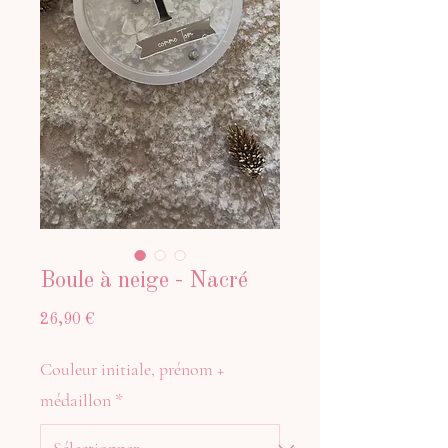
Boule à neige - Nacré
Prix
26,90 €
Couleur initiale, prénom +
médaillon
*