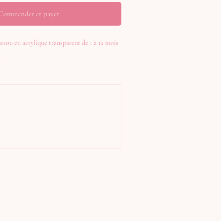
Commander et payer
urson en acrylique transparent de 1 à 12 mois
r