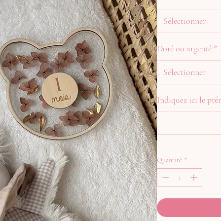
Sélectionner
Doré ou argenté
*
Sélectionner
Indiquez ici le p
Quantité
*