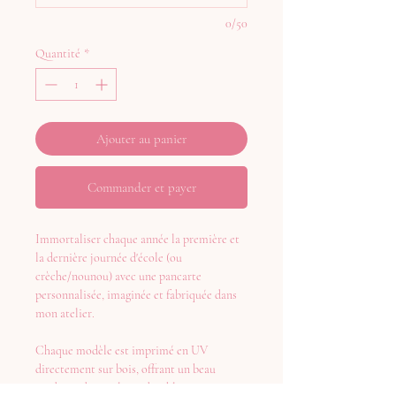
0/50
Quantité
*
Ajouter au panier
Commander et payer
Immortaliser chaque année la première et
la dernière journée d'école (ou
crèche/nounou) avec une pancarte
personnalisée, imaginée et fabriquée dans
mon atelier.
Chaque modèle est imprimé en UV
directement sur bois, offrant un beau
rendu, et des couleurs durables.