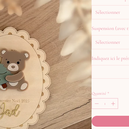
Sélectionner
Suspension (avec t
Sélectionner
Indiquez ici le p
Quantité
*