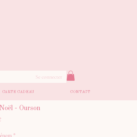
Se connecter
CARTE CADEAU
CONTACT
Noël - Ourson
Prix
€
promotionnel
prénom
*