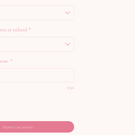
rou et ruban)
*
rénom
*
0/50
Ajouter au panier