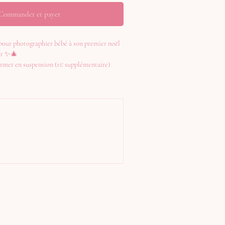
Commander et payer
 pour photographier bébé à son premier noël
nir ✨🎄
former en suspension (1€ supplémentaire)