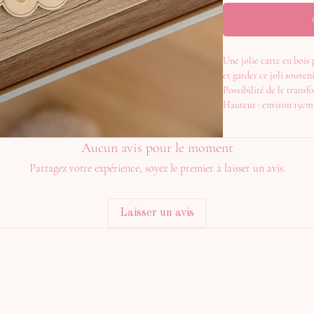
Une jolie carte en bois
et garder ce joli souve
Possibilité de le trans
Hauteur : environ 15cm
Aucun avis pour le moment
Partagez votre expérience, soyez le premier à laisser un avis.
Laisser un avis