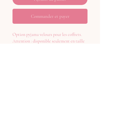
Commander et payer
Option pyjama velours pour les coffrets.
Attention : disponible seulement en taille
naissance (50cm) ou 1 mois (54cm)
Taille normalement
CECI N’EST PAS LE PRIX D’UN PYJAMA
EN VELOURS SEUL
Aucun avis pour le moment
Partagez votre expérience, soyez le premier
à laisser un avis.
Laisser un avis
Mentions légales