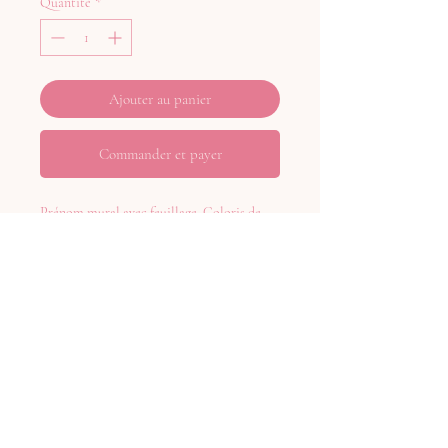
Quantité
*
Ajouter au panier
Commander et payer
Prénom mural avec feuillage. Coloris de
l'acrylique et personnalisation au choix.
NB: LA DISPOSITION DES
FEUILLES PEUT VARIER LÉGÈREMENT
SELON LE PRENOM
Aucun avis pour le moment
Partagez votre expérience, soyez le premier
à laisser un avis.