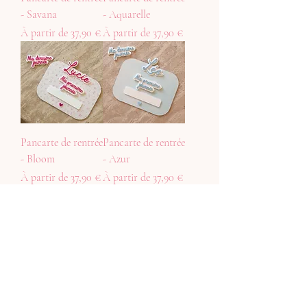
- Savana
- Aquarelle
Prix promotionnel
Prix promotionnel
À partir de
37,90 €
À partir de
37,90 €
Pancarte de rentrée
Pancarte de rentrée
- Bloom
- Azur
Prix promotionnel
Prix promotionnel
À partir de
37,90 €
À partir de
37,90 €
Pancarte de rentrée
Carte étapes
- Sauge
colibri