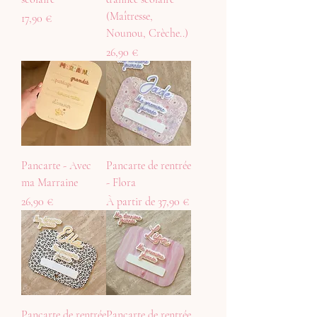
(Maîtresse,
Prix
17,90 €
Nounou, Crèche..)
Prix
26,90 €
Pancarte - Avec
Pancarte de rentrée
ma Marraine
- Flora
Prix
Prix promotionnel
26,90 €
À partir de
37,90 €
Pancarte de rentrée
Pancarte de rentrée