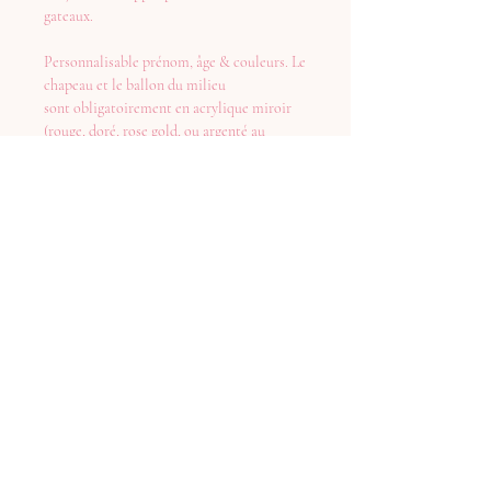
gateaux.
Personnalisable prénom, âge & couleurs. Le
chapeau et le ballon du milieu
sont obligatoirement en acrylique miroir
(rouge, doré, rose gold, ou argenté au
choix).
Vous pouvez, dans la personnalisation, me
précisez les couleurs que vous souhaitez
pour le prénom, le petit coeur, et les 2
autres ballons.
Taille : 15cm de diamètre / Le pic seul (sans
le rond) mesure 10cm de haut.
Taille modifiable sur demande
Aucun avis pour le moment